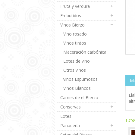
Fruta y verdura
Embutidos
Vinos Bierzo
Vino rosado
Vinos tintos
Maceración carbónica
Lotes de vino
Otros vinos
vinos Espumosos
Má
Vinos Blancos
Ela
Carnes de el Bierzo
alt
Conservas
Lotes
LO
Panadería
Setas del Bierzo