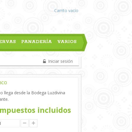
Carrito
vacío
ERVAS
PANADERÍA
VARIOS
Iniciar sesión
nco
co llega desde la Bodega Luzdivina
ante.
mpuestos incluidos