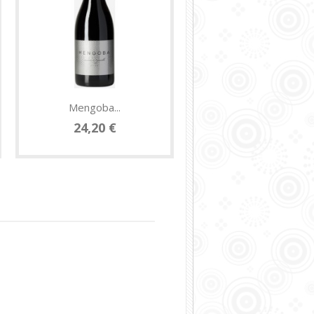
Mengoba...
Vino El...
24,20 €
8,25 €