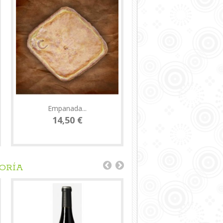
Empanada...
Chorizo...
14,50 €
16,60 €
GORÍA