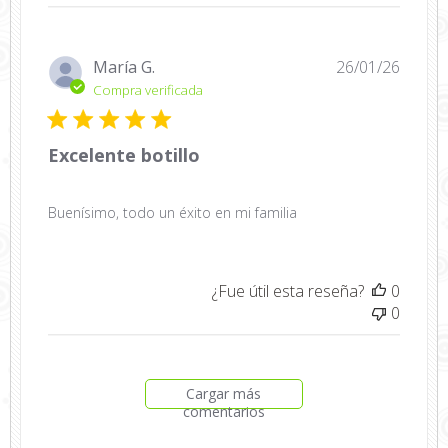
Fecha
María G.
26/01/26
de
Compra verificada
public
Excelente botillo
Buenísimo, todo un éxito en mi familia
¿Fue útil esta reseña?
0
0
Cargar más
comentarios