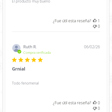
El producto muy bueno
¿Fue útil esta reseña?
1
0
Fecha
Ruth R.
06/02/26
de
Compra verificada
public
Grnial
Todo fenomenal
¿Fue útil esta reseña?
0
0