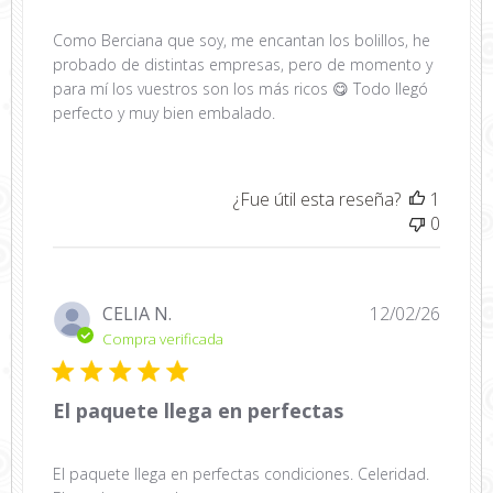
Como Berciana que soy, me encantan los bolillos, he
probado de distintas empresas, pero de momento y
para mí los vuestros son los más ricos 😋 Todo llegó
perfecto y muy bien embalado.
¿Fue útil esta reseña?
1
0
Fecha
CELIA N.
12/02/26
de
Compra verificada
public
El paquete llega en perfectas
El paquete llega en perfectas condiciones. Celeridad.