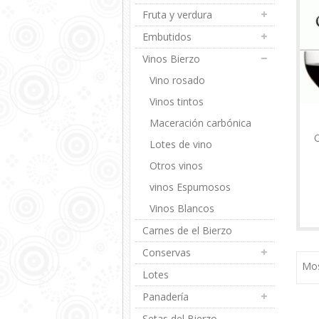
Fruta y verdura
Embutidos
Vinos Bierzo
Vino rosado
Vinos tintos
Maceración carbónica
O
Lotes de vino
Otros vinos
vinos Espumosos
Vinos Blancos
Carnes de el Bierzo
Conservas
Mos
Lotes
Panadería
Setas del Bierzo