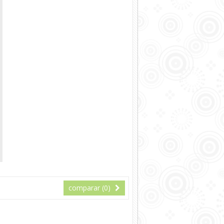
comparar (
0
)