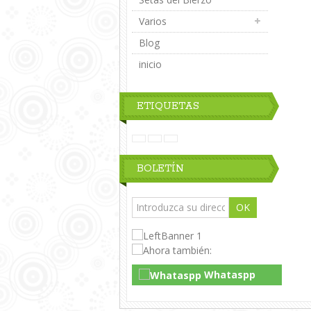
Varios
Blog
inicio
ETIQUETAS
BOLETÍN
OK
Whataspp
Live Chat