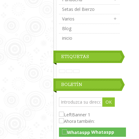
Setas del Bierzo
Varios
Blog
inicio
ETIQUETAS
BOLETÍN
OK
Whataspp
Live Chat