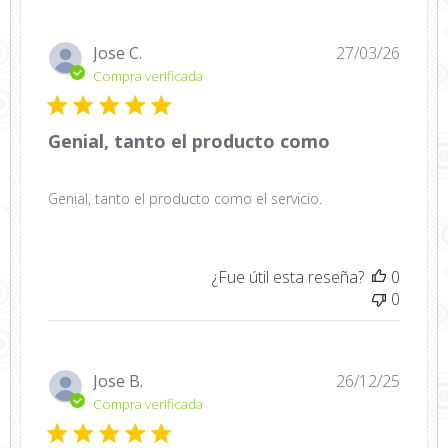
Fecha
Jose C.
27/03/26
de
Compra verificada
public
Genial, tanto el producto como
Genial, tanto el producto como el servicio.
¿Fue útil esta reseña?
0
0
Fecha
Jose B.
26/12/25
de
Compra verificada
public