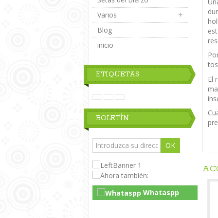
Una
dur
Varios
hol
Blog
est
res
inicio
Por
tos
ETIQUETAS
El 
ma
ins
Cua
BOLETÍN
pre
OK
AC
Whataspp
Live Chat