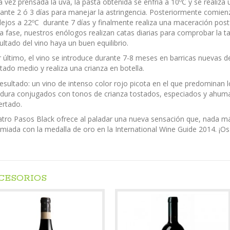
 vez prensada la uva, la pasta obtenida se enfría a 10ºC y se realiz
ante 2 ó 3 días para manejar la astringencia. Posteriormente comien
lejos a 22ºC durante 7 días y finalmente realiza una maceración pos
a fase, nuestros enólogos realizan catas diarias para comprobar la ta
ultado del vino haya un buen equilibrio.
 último, el vino se introduce durante 7-8 meses en barricas nuevas d
tado medio y realiza una crianza en botella.
resultado: un vino de intenso color rojo picota en el que predominan 
dura conjugados con tonos de crianza tostados, especiados y ahum
ertado.
tro Pasos Black ofrece al paladar una nueva sensación que, nada más
miada con la medalla de oro en la International Wine Guide 2014. ¡O
CESORIOS