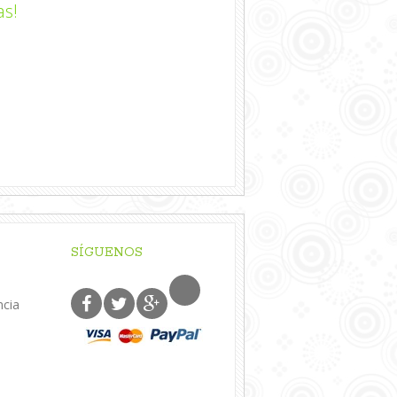
as!
SÍGUENOS
ncia
o