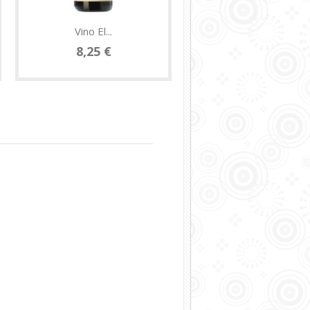
Vino El...
Vino Ledo...
8,25 €
19,50 €