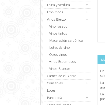
Fruta y verdura
Embutidos
Vinos Bierzo
Vino rosado
Vinos tintos
Maceración carbónica
Lotes de vino
Otros vinos
Má
vinos Espumosos
Vinos Blancos
Un 
sel
Carnes de el Bierzo
La 
Conservas
ara
Lotes
La 
Panadería
par
Setas del Bierzo