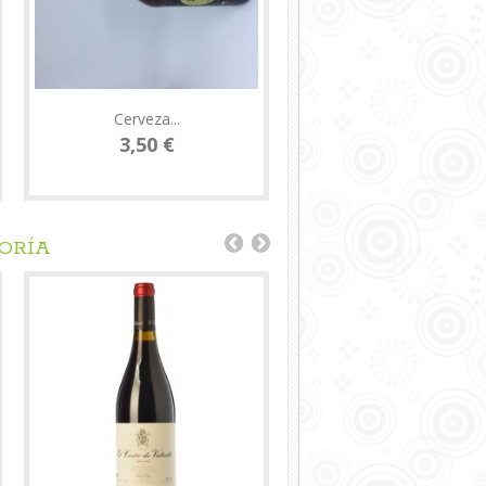
Cerveza...
Botillo del...
3,50 €
18,95 €
GORÍA