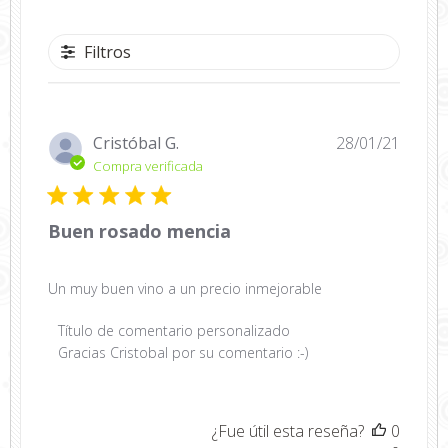
Filtros
Fecha
Cristóbal G.
28/01/21
de
Compra verificada
public
Buen rosado mencia
Un muy buen vino a un precio inmejorable
Comentarios
Título de comentario personalizado
del
Gracias Cristobal por su comentario :-)
propietario
de
la
¿Fue útil esta reseña?
0
tienda