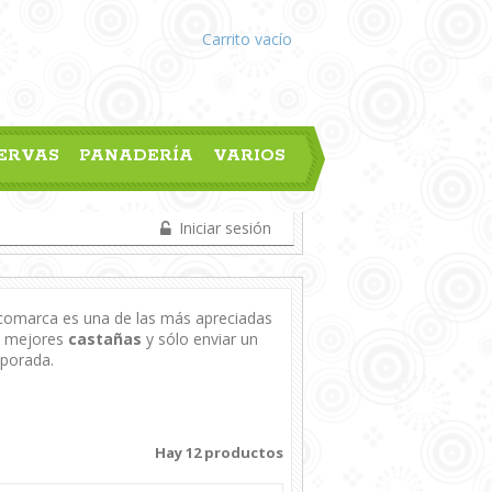
Carrito
vacío
ERVAS
PANADERÍA
VARIOS
Iniciar sesión
comarca es una de las más apreciadas
as mejores
castañas
y sólo enviar un
mporada.
Hay 12 productos