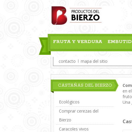
FRUTA Y VERDURA
EMBUTID
BLOG
contacto
mapa del sitio
Comp
CASTAÑAS DEL BIERZO
en e
frut
Ecológicos
Una 
Más
Comprar cerezas del
Bierzo
Cas
Caracoles vivos