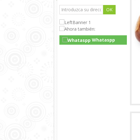
OK
Whataspp
Live Chat