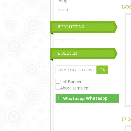
Blog
LO
inicio
ETIQUETAS
BOLETÍN
OK
Whataspp
Live Chat
17