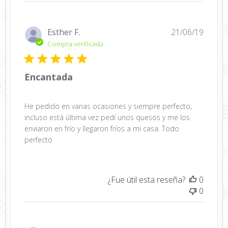
la
revisión
realizada
Fecha
Esther F.
21/06/19
por
de
Compra verificada
Título
public
de
comentario
Encantada
personalizado
sobre
Sat
He pedido en varias ocasiones y siempre perfecto,
Oct
incluso está última vez pedí unos quesos y me los
17
enviaron en frío y llegaron fríos a mi casa. Todo
2020
perfecto
¿Fue útil esta reseña?
0
0