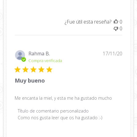
¿Fue útil esta reseña?
0
0
Fecha
Rahma B.
17/11/20
de
Compra verificada
public
Muy bueno
Me encanta la miel, y esta me ha gustado mucho
Comentarios
Título de comentario personalizado
del
Como nos gusta leer que os ha gustado :-)
propietario
de