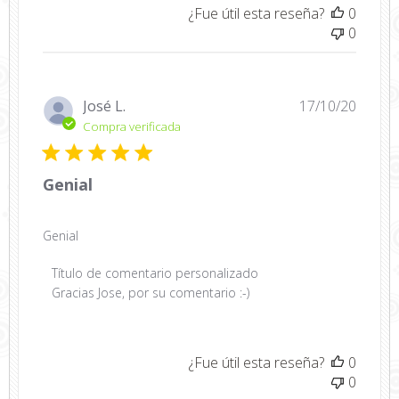
la
¿Fue útil esta reseña?
0
tienda
0
sobre
la
revisión
realizada
Fecha
José L.
17/10/20
por
de
Compra verificada
Título
public
de
comentario
Genial
personalizado
sobre
Tue
Genial
Nov
Comentarios
Título de comentario personalizado
17
del
Gracias Jose, por su comentario :-)
2020
propietario
de
la
¿Fue útil esta reseña?
0
tienda
0
sobre