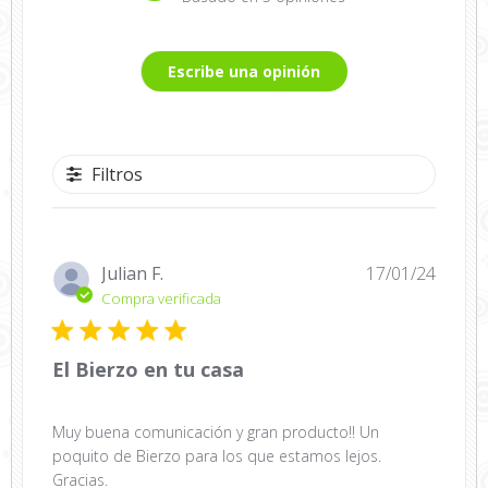
Escribe una opinión
Filtros
Fecha
Julian F.
17/01/24
de
Compra verificada
public
El Bierzo en tu casa
Muy buena comunicación y gran producto!! Un
poquito de Bierzo para los que estamos lejos.
Gracias.