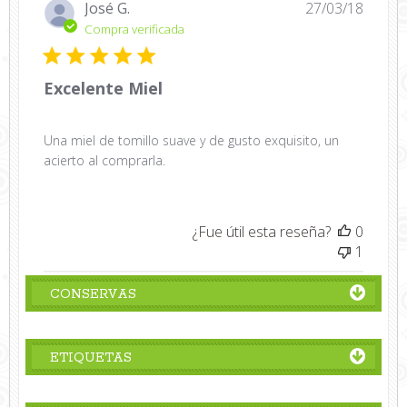
Fecha
José G.
27/03/18
de
Compra verificada
public
Excelente Miel
Una miel de tomillo suave y de gusto exquisito, un
acierto al comprarla.
¿Fue útil esta reseña?
0
1
CONSERVAS
ETIQUETAS