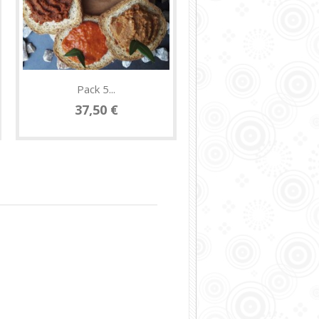
Pack 5...
Paté de...
37,50 €
7,50 €