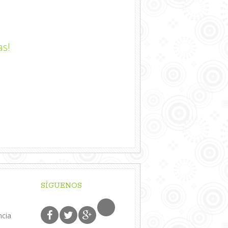
as!
SÍGUENOS
ncia