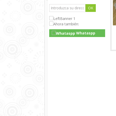
OK
Whataspp
Live Chat