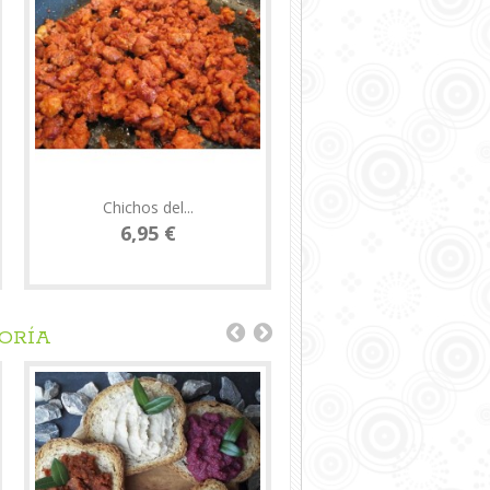
Chichos del...
4 Kg de...
6,95 €
12,18 €
GORÍA