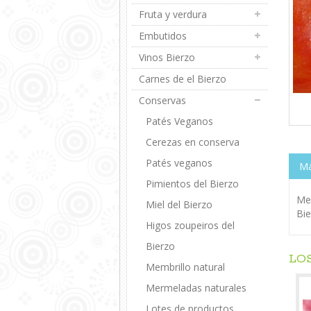
Fruta y verdura
Embutidos
Vinos Bierzo
Carnes de el Bierzo
Conservas
Patés Veganos
Cerezas en conserva
Patés veganos
Má
Pimientos del Bierzo
Me
Miel del Bierzo
Bie
Higos zoupeiros del
Bierzo
LO
Membrillo natural
Mermeladas naturales
Lotes de productos